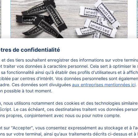
10 étiquettes tissées en coton «
unedited »
Étiquettes tissées en coton avec l'inscription «
unedited ».
7,
95
€
Choisir