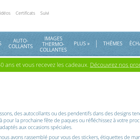
idéos
Certificats
Suivi
IMAGES
AUTO
-
S
PLUS »
THÈMES
ÈCH
THERMO
-
COLLANTS
COLLANTES
0 ans et vous recevez les cadeaux.
Découvrez nos prom
ussons, des autocollants ou des pendentifs dans des designs t
pour la prochaine fête de paques ou réfléchissez à votre pro
 adaptés aux occasions spéciales.
 nous avons rassemblé pour vous des stickers, étiquettes de ma