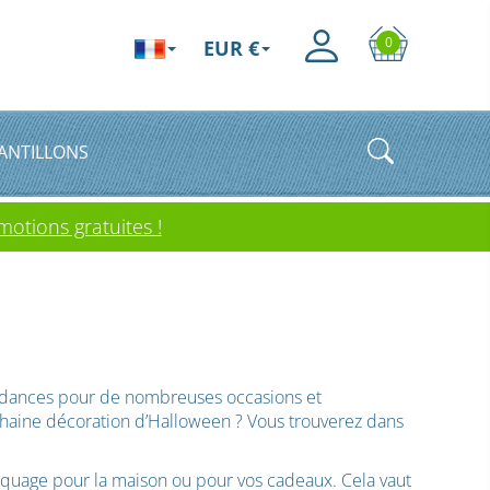
0
EUR €
ANTILLONS
otions gratuites !
endances pour de nombreuses occasions et
chaine décoration d’Halloween ? Vous trouverez dans
rquage pour la maison ou pour vos cadeaux. Cela vaut