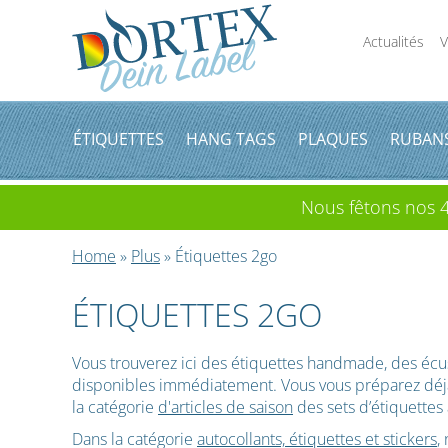
Actualités
V
ÉTIQUETTES
HANG TAGS
PLAQUES
RUBAN
Nous fêtons nos 4
Home
»
Plus
» Étiquettes 2go
ÉTIQUETTES 2GO
Vous trouverez ici des étiquettes handmade, des éc
disponibles immédiatement. Vous vous préparez déjà 
la catégorie
d'articles de saison
des sets d’étiquettes
Dans la catégorie
autocollants, étiquettes et stickers
,