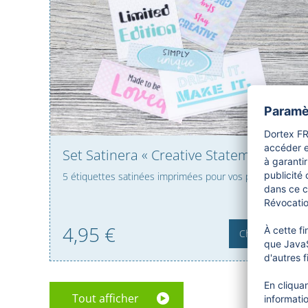
Set Satinera « Creative Statements »
5 étiquettes satinées imprimées pour vos projets DIY
4,
95
€
Choisir
Tout afficher