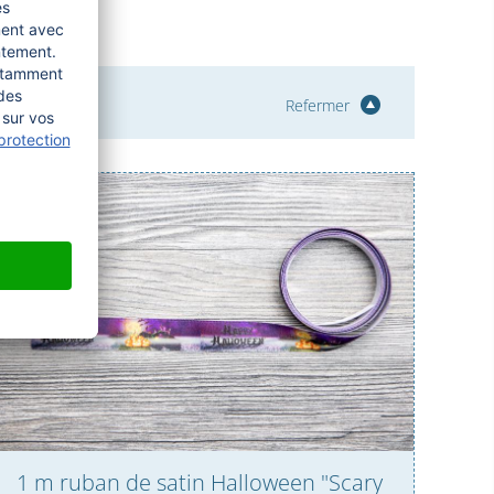
Refermer
1 m ruban de satin Halloween "Scary