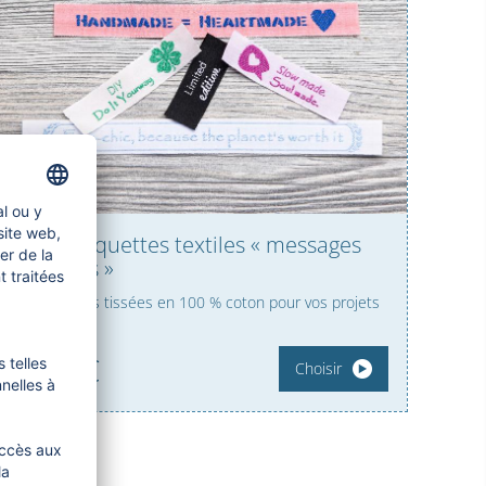
Set d’étiquettes textiles « messages
préférés »
5 étiquettes tissées en 100 % coton pour vos projets
faits main
4,
95
€
Choisir