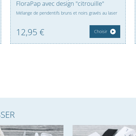
FloraPap avec design "citrouille"
Mélange de pendentifs bruns et noirs gravés au laser
12,
95
€
Choisir
SSER